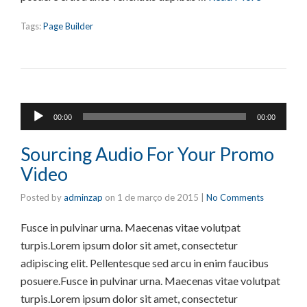
Tags:
Page Builder
Tocador
00:00
00:00
de
áudio
Sourcing Audio For Your Promo
Video
Posted by
adminzap
on
1 de março de 2015
|
No Comments
Fusce in pulvinar urna. Maecenas vitae volutpat
turpis.Lorem ipsum dolor sit amet, consectetur
adipiscing elit. Pellentesque sed arcu in enim faucibus
posuere.Fusce in pulvinar urna. Maecenas vitae volutpat
turpis.Lorem ipsum dolor sit amet, consectetur