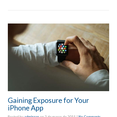
Gaining Exposure for Your
iPhone App
Posted by
adminzap
on
2 de março de 2015
|
No Comments