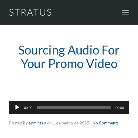
Toggl
navig
Sourcing Audio For
Your Promo Video
Tocador
00:00
00:00
de
áudio
Posted by
adminzap
on
1 de março de 2015
|
No Comments